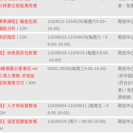
計與數位製程應用實
者，免
專業課程】機能包款
115/8/22-115/8/29(每週六9:00~
鞋技中心 
痛點分析
/ 12H
16:00)
術初階班
/ 12H
115/08/22-115/08/29(每週六，0
鞋技中心 
9:00~16:00)
班】休閒肩背包款實
115/08/29-115/9/19 (每週六9:00
鞋技中心 
-16:00)
輔導團計畫專班>AI
09/02-09/30(每周三9:00-16:00)
鞋技中
自動化導入實務-流程設
(非中部廠
型與專案交付
/ 30H
(符合
者) / 
資格者)
班】人才佈局實務操
115/09/04-115/09/11 (每周五，0
鞋技中心 
12H
9:00-16:00)
班】溫室氣體盤查概
115/09/19 (周六，09:00-16:00)
鞋技中心 
6H