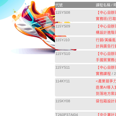
代號
課程名稱 / 
115YS08
【中心自辦
實務班(已取
115YS09
【中心自辦
構設計進階
115YJ10
行銷/美編能
計與廣告行
115YS10
【中心自辦
手國貿實務(
115YS11
【中心自辦
實務課程
/ 
114KY11
<產業競爭
造業AI導
到落地方案
115KY08
袋包箱設計
T260P37AI04
【中企署計