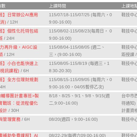
時數
上課時間
上課地點
班】日常辦公AI應用
115/07/18-115/07/25 (每周六，0
鞋技中心 
消)
/ 12H
9:00-16:00)
班】個性化托特包結
115/08/02-115/08/23(每周日， 0
鞋技中心 
班
/ 24H
9:00-16:00)
力再升級，AIGC設
115/08/04-115/08/05 (週二、
鞋技中心
銷
/ 12H
三，(9:00-16:00)
距授課 /
班】小白也能快速上
115/08/05-115/8/19 (每週三，1
鞋技中心 
視訊課程)
/ 6H
8:30-20:30)
班】全方位理財規劃
115/08/15-115/09/05 (每周六，0
鞋技中心 
24H
9:00-16:00，04/05暫停乙次)
力輔導團計畫專班>製
8/18、8/25、9/1、9/8、9/15(週
台中市
入實戰班：從流程優化
二,9:00~16:00)
待通知) 
設計
/ 30H
計畫資格
與管理實務
/ 6H
08/20(週四，9:00~16:00)
鞋技中心 
畫補助免費課程】AI
08/22-29(每週六09:00-16:00)
鞋技中心