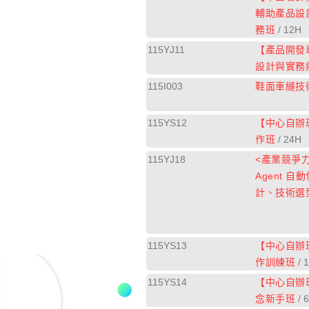
輔助產品設
務班
/ 12H
115YJ11
【產品開發
設計與實務
115I003
鞋面車縫技
115YS12
【中心自辦
作班
/ 24H
115YJ18
<產業競爭力
Agent 
計、技術選
115YS13
【中心自辦
作訓練班
/ 
115YS14
【中心自辦
念新手班
/ 