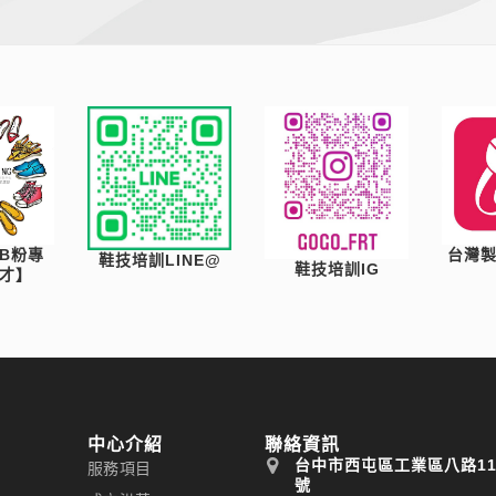
B粉專
台灣
鞋技培訓LINE@
鞋技培訓IG
才】
中心介紹
聯絡資訊
台中市西屯區工業區八路1
服務項目
號