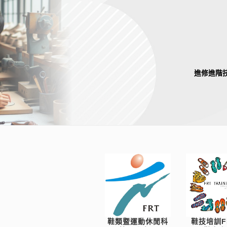
進修進階
鞋類暨運動休閒科
鞋技培訓F