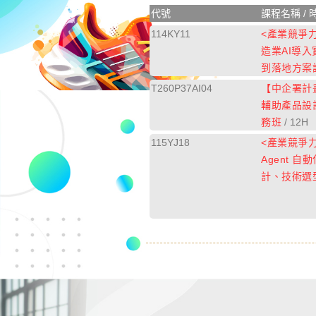
代號
課程名稱 / 
114KY11
<產業競爭
造業AI導
到落地方案
T260P37AI04
【中企署計
輔助產品設
務班
/ 12H
115YJ18
<產業競爭力
Agent 
計、技術選