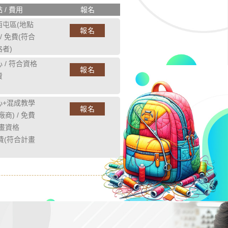
 / 費用
報名
西屯區(地點
報名
/ 免費(符合
者)
 / 符合資格
報名
費
心+混成教學
報名
商) / 免費
計畫資格
免費(符合計畫