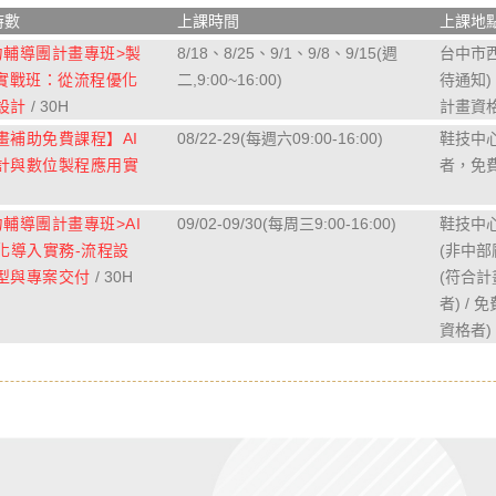
時數
上課時間
上課地點
力輔導團計畫專班>製
8/18、8/25、9/1、9/8、9/15(週
台中市
入實戰班：從流程優化
二,9:00~16:00)
待通知) 
設計
/ 30H
計畫資格
畫補助免費課程】AI
08/22-29(每週六09:00-16:00)
鞋技中心
計與數位製程應用實
者，免
輔導團計畫專班>AI
09/02-09/30(每周三9:00-16:00)
鞋技中
自動化導入實務-流程設
(非中部廠
型與專案交付
/ 30H
(符合
者) / 
資格者)