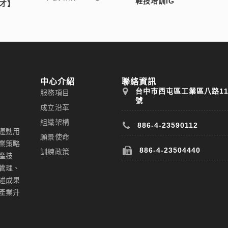
鞋技培訓IG
才】
中心介紹
聯絡資訊
台中市西屯區工業區八路1
服務項目
號
成立沿革
組織架構
886-4-23590112
運動用
願景使命
業策略
886-4-23504440
訓練政策
產技
管理、
述成果
產業升