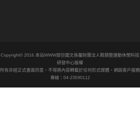
Copyright© 2016.本站WWW部份圖文係屬財團法人鞋類暨運動休閒科技
研發中心版權
所有非經正式書面同意，不得將內容轉載於任何形式媒體，網路客戶服務
專線：04-23590112