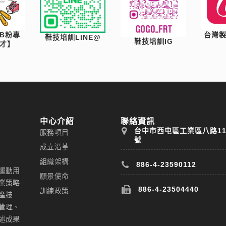
B粉專
台灣
鞋技培訓LINE@
鞋技培訓IG
才】
中心介紹
聯絡資訊
台中市西屯區工業區八路1
服務項目
號
成立沿革
組織架構
886-4-23590112
運動用
願景使命
業策略
886-4-23504440
訓練政策
產技
管理、
述成果